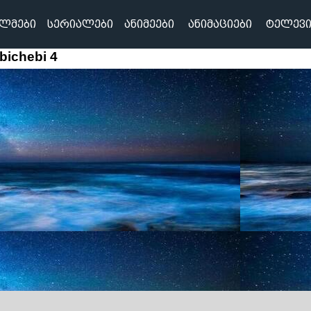
ᲚᲛᲔᲑᲘ
ᲡᲔᲠᲘᲐᲚᲔᲑᲘ
ᲐᲜᲘᲛᲔᲔᲑᲘ
ᲐᲜᲘᲛᲐᲪᲘᲔᲑᲘ
ᲢᲔᲚᲔᲕᲘ
bichebi 4