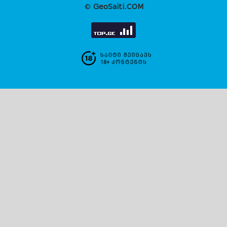
©
GeoSaiti.COM