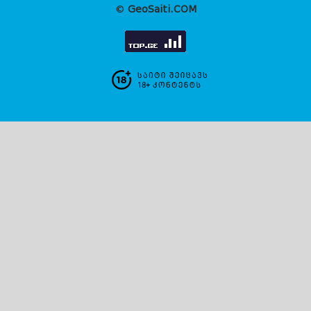
©
GeoSaiti.COM